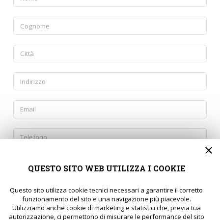
QUESTO SITO WEB UTILIZZA I COOKIE
Questo sito utilizza cookie tecnici necessari a garantire il corretto
funzionamento del sito e una navigazione più piacevole.
Acconsento al Trattamento dei miei dati Personali nel
Utilizziamo anche cookie di marketing e statistici che, previa tua
rispetto del reg. 2016/679/UE e dichiaro di avere letto
autorizzazione, ci permettono di misurare le performance del sito